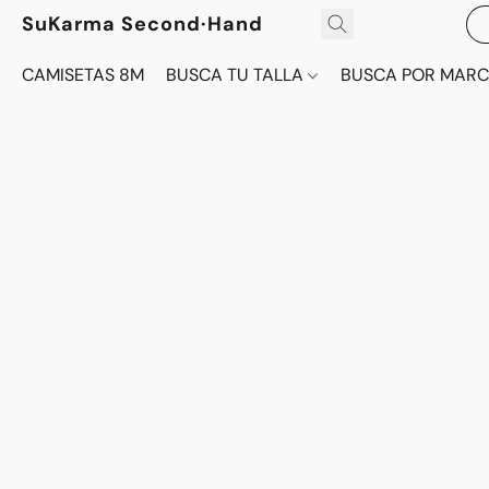
SuKarma Second·Hand
CAMISETAS 8M
BUSCA TU TALLA
BUSCA POR MAR