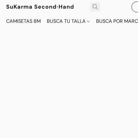
SuKarma Second·Hand
CAMISETAS 8M
BUSCA TU TALLA
BUSCA POR MAR