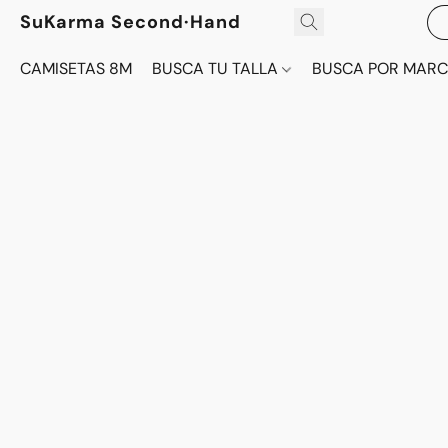
SuKarma Second·Hand
CAMISETAS 8M
BUSCA TU TALLA
BUSCA POR MAR