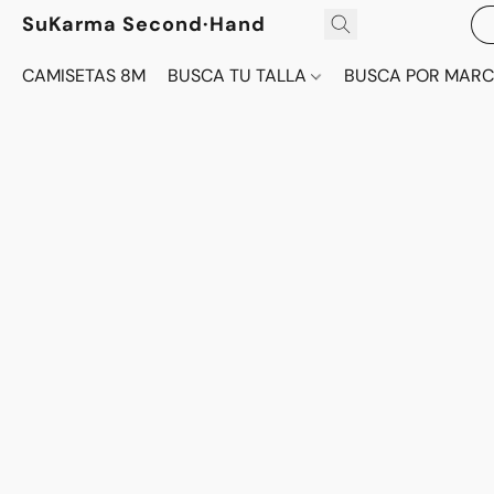
SuKarma Second·Hand
CAMISETAS 8M
BUSCA TU TALLA
BUSCA POR MAR