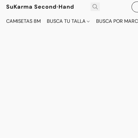
SuKarma Second·Hand
CAMISETAS 8M
BUSCA TU TALLA
BUSCA POR MAR