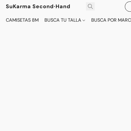
SuKarma Second·Hand
CAMISETAS 8M
BUSCA TU TALLA
BUSCA POR MAR