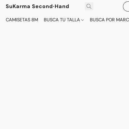
SuKarma Second·Hand
CAMISETAS 8M
BUSCA TU TALLA
BUSCA POR MAR