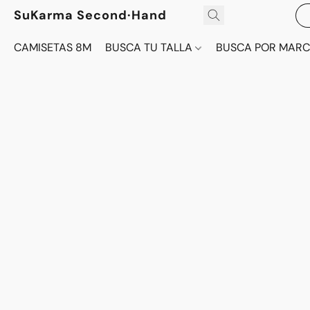
SuKarma Second·Hand
CAMISETAS 8M
BUSCA TU TALLA
BUSCA POR MAR