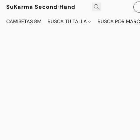
SuKarma Second·Hand
CAMISETAS 8M
BUSCA TU TALLA
BUSCA POR MAR