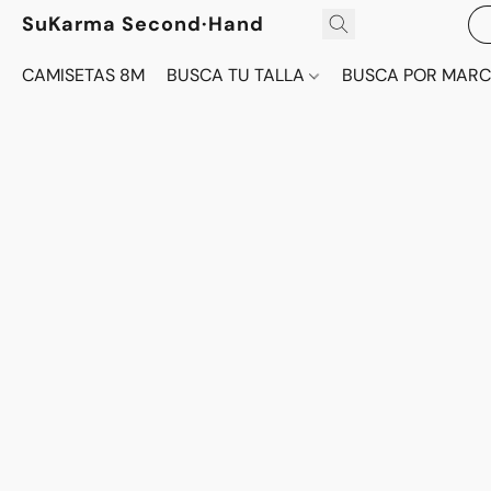
SuKarma Second·Hand
CAMISETAS 8M
BUSCA TU TALLA
BUSCA POR MAR