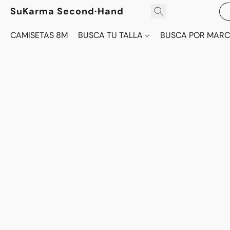
SuKarma Second·Hand
CAMISETAS 8M
BUSCA TU TALLA
BUSCA POR MAR