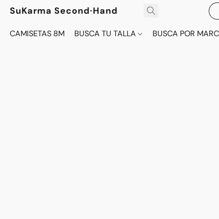
SuKarma Second·Hand
CAMISETAS 8M
BUSCA TU TALLA
BUSCA POR MAR