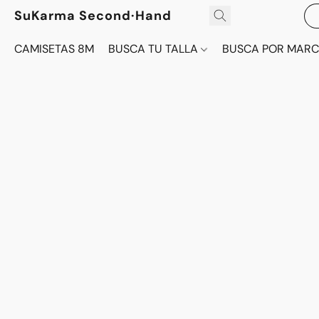
SuKarma Second·Hand
CAMISETAS 8M
BUSCA TU TALLA
BUSCA POR MAR