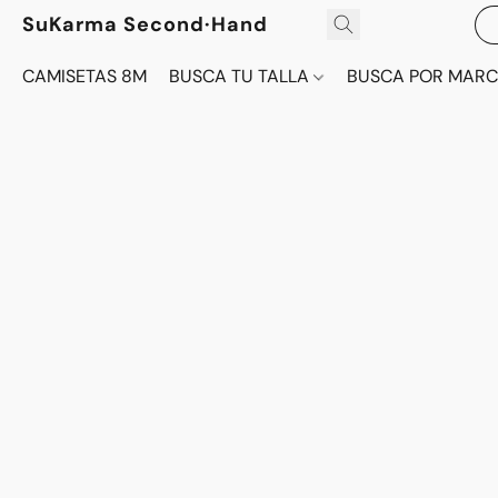
SuKarma Second·Hand
CAMISETAS 8M
BUSCA TU TALLA
BUSCA POR MAR