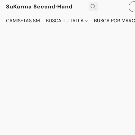
SuKarma Second·Hand
CAMISETAS 8M
BUSCA TU TALLA
BUSCA POR MAR