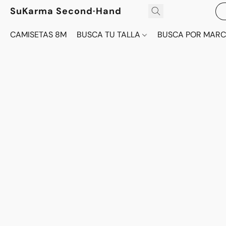
SuKarma Second·Hand
CAMISETAS 8M
BUSCA TU TALLA
BUSCA POR MAR