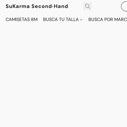
SuKarma Second·Hand
CAMISETAS 8M
BUSCA TU TALLA
BUSCA POR MAR