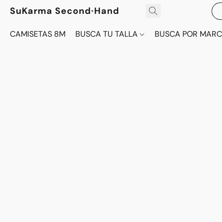
SuKarma Second·Hand
CAMISETAS 8M
BUSCA TU TALLA
BUSCA POR MAR