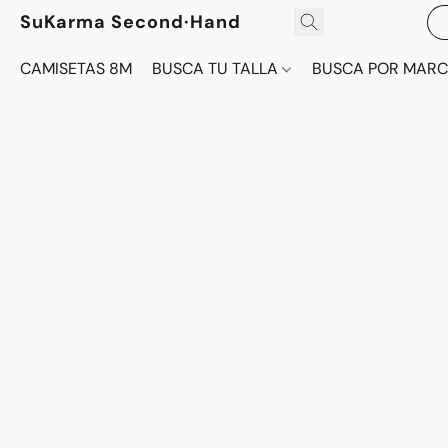
SuKarma Second·Hand
CAMISETAS 8M
BUSCA TU TALLA
BUSCA POR MAR