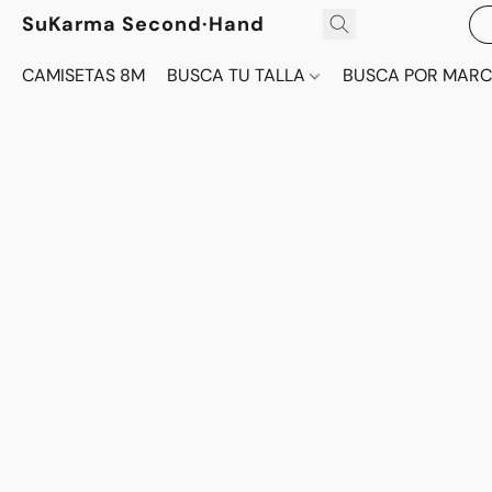
SuKarma Second·Hand
CAMISETAS 8M
BUSCA TU TALLA
BUSCA POR MAR