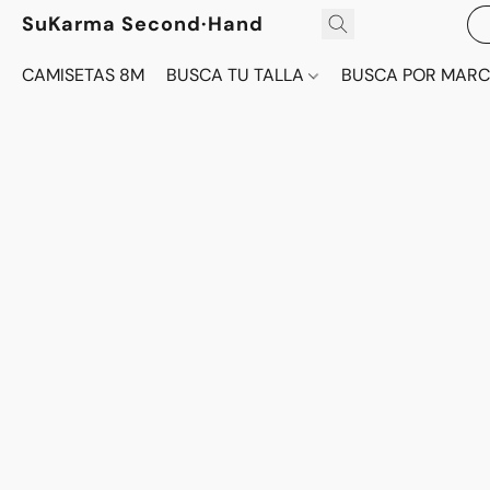
SuKarma Second·Hand
CAMISETAS 8M
BUSCA TU TALLA
BUSCA POR MAR