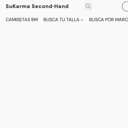
SuKarma Second·Hand
CAMISETAS 8M
BUSCA TU TALLA
BUSCA POR MAR