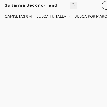
SuKarma Second·Hand
CAMISETAS 8M
BUSCA TU TALLA
BUSCA POR MAR